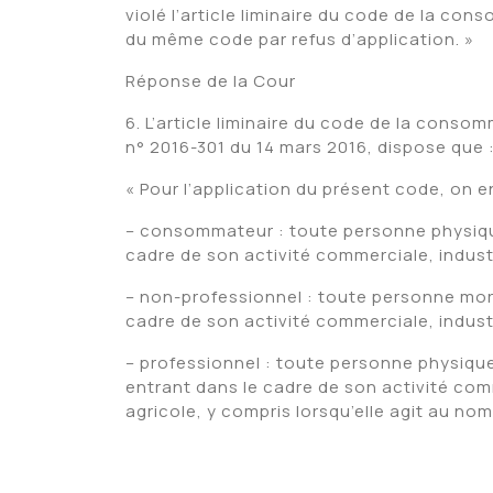
violé l’article liminaire du code de la cons
du même code par refus d’application. »
Réponse de la Cour
6. L’article liminaire du code de la cons
n° 2016-301 du 14 mars 2016, dispose que 
« Pour l’application du présent code, on e
– consommateur : toute personne physique 
cadre de son activité commerciale, industri
– non-professionnel : toute personne moral
cadre de son activité commerciale, industri
– professionnel : toute personne physique 
entrant dans le cadre de son activité comme
agricole, y compris lorsqu’elle agit au no
7. Selon la jurisprudence de la Cour de ju
conclus en dehors et indépendamment de to