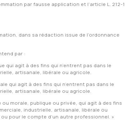
ommation par fausse application et l’article L. 212-1
ommation, dans sa rédaction issue de l’ordonnance
:
ntend par :
qui agit à des fins qui n’entrent pas dans le
elle, artisanale, libérale ou agricole.
e qui agit à des fins qui n’entrent pas dans le
elle, artisanale, libérale ou agricole.
ou morale, publique ou privée, qui agit à des fins
rciale, industrielle, artisanale, libérale ou
m ou pour le compte d’un autre professionnel. »
stice de l’Union européenne, seuls les contrats
ute activité ou finalité d’ordre professionnel,