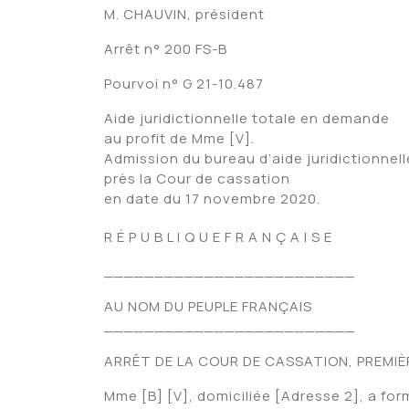
M. CHAUVIN, président
Arrêt n° 200 FS-B
Pourvoi n° G 21-10.487
Aide juridictionnelle totale en demande
au profit de Mme [V].
Admission du bureau d’aide juridictionnell
près la Cour de cassation
en date du 17 novembre 2020.
R É P U B L I Q U E F R A N Ç A I S E
_________________________
AU NOM DU PEUPLE FRANÇAIS
_________________________
ARRÊT DE LA COUR DE CASSATION, PREMIÈ
Mme [B] [V], domiciliée [Adresse 2], a for