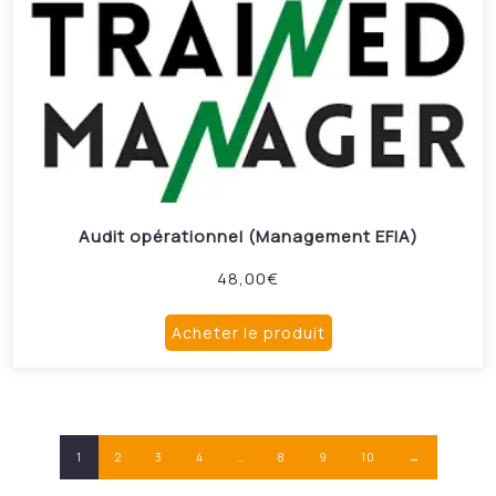
Audit opérationnel (Management EFIA)
48,00
€
Acheter le produit
1
2
3
4
…
8
9
10
→