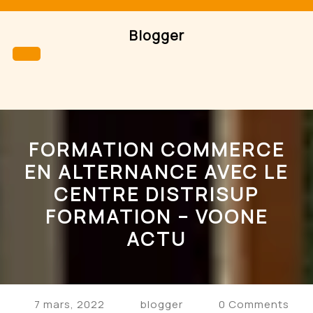
Skip
to
Blogger
content
Open
Button
FORMATION COMMERCE
EN ALTERNANCE AVEC LE
CENTRE DISTRISUP
FORMATION – VOONE
ACTU
7 mars, 2022
blogger
0 Comments