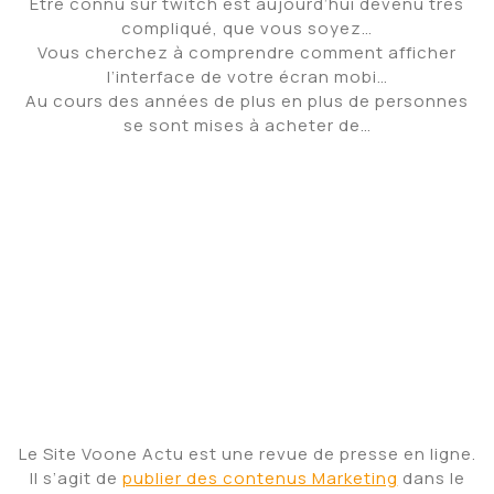
Être connu sur twitch est aujourd’hui devenu très
compliqué, que vous soyez…
Vous cherchez à comprendre comment afficher
l’interface de votre écran mobi…
Au cours des années de plus en plus de personnes
se sont mises à acheter de…
Le Site Voone Actu est une revue de presse en ligne.
Il s’agit de
publier des contenus Marketing
dans le
but de promouvoir ses prestations et services,
presse généraliste ou spécialisée, de source
principalement écrite (presse en ligne pour le
marketing des Entreprises et ou des Entrepreneurs
Français).
© Voone Actu | All rights reserved | Actualités des
Entreprises Françaises
source
Partager :
Facebook
X