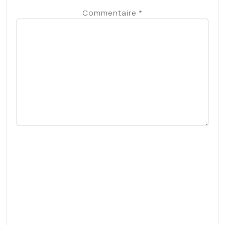
Nom
*
E-mail
*
Site web
Enregistrer mon nom, mon e-mail et mon
site dans le navigateur pour mon prochain
commentaire.