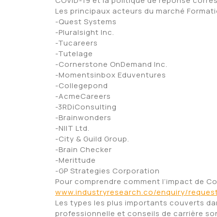
COVID-19 et la politique de réponse corre
Les principaux acteurs du marché Formatio
-Quest Systems
-Pluralsight Inc.
-Tucareers
-Tutelage
-Cornerstone OnDemand Inc.
-Momentsinbox Eduventures
-Collegepond
-AcmeCareers
-3RDiConsulting
-Brainwonders
-NIIT Ltd.
-City & Guild Group.
-Brain Checker
-Merittude
-GP Strategies Corporation
Pour comprendre comment l’impact de Cov
www.industryresearch.co/enquiry/reques
Les types les plus importants couverts da
professionnelle et conseils de carrière son