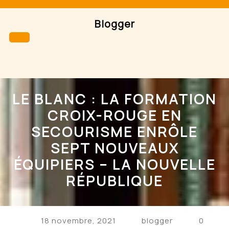
Skip
to
Blogger
content
Open
Button
LE BLANC : LA FORMATION
CROIX-ROUGE EN
SECOURISME ENRÔLE
SEPT NOUVEAUX
ÉQUIPIERS – LA NOUVELLE
RÉPUBLIQUE
18 novembre, 2021
blogger
0