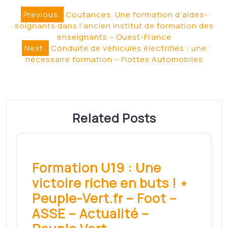
Navigation
Previous:
Coutances. Une formation d’aides-
soignants dans l’ancien Institut de formation des
de
enseignants – Ouest-France
l’article
Next:
Conduite de véhicules électrifiés : une
nécessaire formation – Flottes Automobiles
Related Posts
Formation U19 : Une
victoire riche en buts ! ⋆
Peuple-Vert.fr – Foot –
ASSE – Actualité –