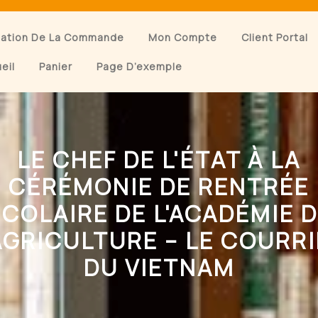
dation De La Commande
Mon Compte
Client Portal
eil
Panier
Page D’exemple
LE CHEF DE L'ÉTAT À LA
CÉRÉMONIE DE RENTRÉE
COLAIRE DE L'ACADÉMIE 
AGRICULTURE – LE COURR
DU VIETNAM