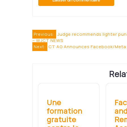
Navigation
Previous:
Judge recommends lighter pun
– WJCT NEWS
de
Next:
CT AG Announces Facebook/Meta P
l’article
Rela
Une
Fa
formation
and
gratuite
Re