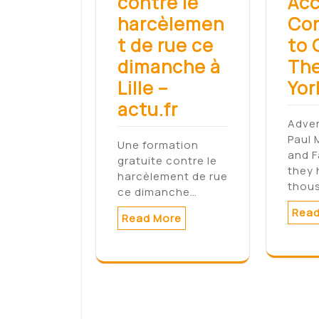
contre le
Ac
harcèlemen
Co
t de rue ce
to 
dimanche à
Th
Lille –
Yor
actu.fr
Adve
Paul 
Une formation
and 
gratuite contre le
they
harcèlement de rue
thou
ce dimanche…
Read
Read More