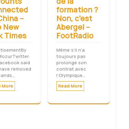
counts
de la
nnected
formation ?
China –
Non, c'est
e New
Abergel –
k Times
FootRadio
rtisementBy
Même s’il n’a
MozurTwitter
toujours pas
Facebook said
prolongé son
 have removed
contrat avec
sands…
l’Olympique…
 More
Read More