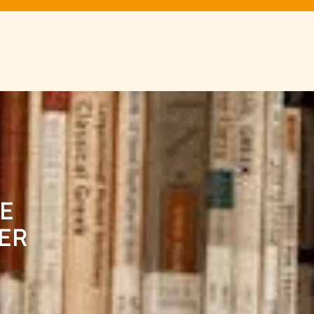
DE
IER