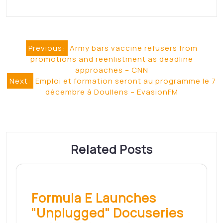
Related Posts
Formula E Launches
"Unplugged" Docuseries
on YouTube and
Facebook – Speedway
Digest
Adam has been a race fan since the first
time…
Read More