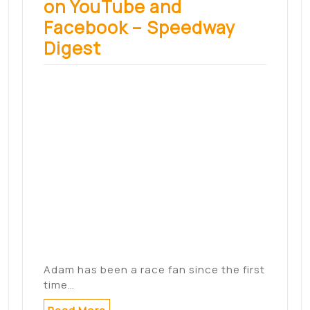
L'accès à la formation
d'enseignant sera
réservé aux meilleurs
bacheliers dès l'année
prochaine – Médias 24
menuRUBRIQUESSuivez-nous :|L'accès à
la profession d'enseignant sera ouvert
aux étudiants…
Read More