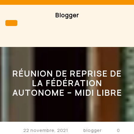
Skip
to
Blogger
content
Open
Button
RÉUNION DE REPRISE DE
LA FÉDÉRATION
AUTONOME – MIDI LIBRE
22 novembre, 2021
blogger
0