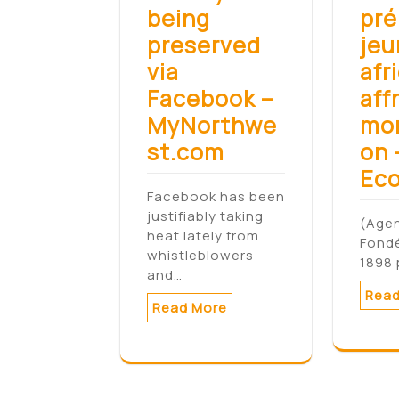
being
pré
preserved
jeu
via
afr
Facebook –
aff
MyNorthwe
mon
st.com
on 
Eco
Facebook has been
justifiably taking
(Agen
heat lately from
Fondé
whistleblowers
1898 
and…
Read
Read More