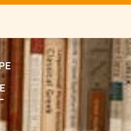
PE
LE
–