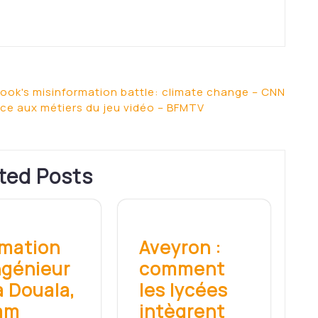
book's misinformation battle: climate change – CNN
ce aux métiers du jeu vidéo – BFMTV
ted Posts
mation
Aveyron :
ngénieur
comment
 à Douala,
les lycées
cam
intègrent