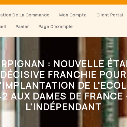
dation De La Commande
Mon Compte
Client Portal
eil
Panier
Page D’exemple
ERPIGNAN : NOUVELLE ÉTA
DÉCISIVE FRANCHIE POUR
'IMPLANTATION DE L'ECO
42 AUX DAMES DE FRANCE 
L'INDÉPENDANT