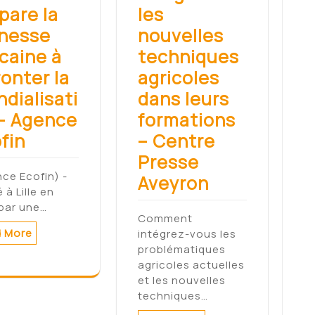
pare la
les
nesse
nouvelles
icaine à
techniques
ronter la
agricoles
dialisati
dans leurs
– Agence
formations
fin
– Centre
Presse
ce Ecofin) -
Aveyron
 à Lille en
par une…
Comment
 More
intégrez-vous les
problématiques
agricoles actuelles
et les nouvelles
techniques…