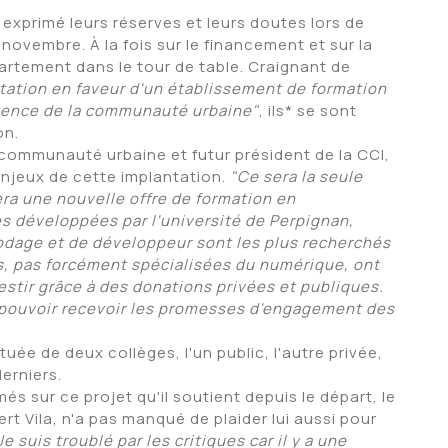
 exprimé leurs réserves et leurs doutes lors de
 novembre. À la fois sur le financement et sur la
partement dans le tour de table. Craignant de
tation en faveur d'un établissement de formation
étence de la communauté urbaine"
, ils* se sont
on.
 communauté urbaine et futur président de la CCI,
 enjeux de cette implantation.
"Ce sera la seule
era une nouvelle offre de formation en
s développées par l'université de Perpignan,
 codage et de développeur sont les plus recherchés
s, pas forcément spécialisées du numérique, ont
vestir grâce à des donations privées et publiques.
s pouvoir recevoir les promesses d'engagement des
uée de deux collèges, l'un public, l'autre privée,
derniers.
s sur ce projet qu'il soutient depuis le départ, le
t Vila, n'a pas manqué de plaider lui aussi pour
e suis troublé par les critiques car il y a une