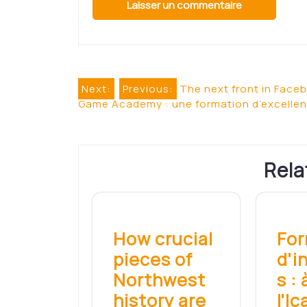
Navigation
Next:
Previous:
The next front in Face
Game Academy : une formation d’excellen
de
l’article
Rela
How crucial
For
pieces of
d'i
Northwest
s :
history are
l'I