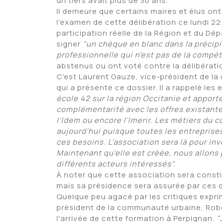
un tiers avait plus de 30 ans.
Il demeure que certains maires et élus ont
l'examen de cette délibération ce lundi 22
participation réelle de la Région et du Dé
signer
"un chèque en blanc dans la précipi
professionnelle qui n'est pas de la comp
abstenus ou ont voté contre la délibérati
C'est Laurent Gauze, vice-président de la
qui a présenté ce dossier. Il a rappelé les
école 42 sur la région Occitanie et apport
complémentarité avec les offres existante
l'Idem ou encore l'Imerir. Les métiers du
aujourd'hui puisque toutes les entreprise
ces besoins. L'association sera là pour in
Maintenant qu'elle est créée, nous allon
différents acteurs intéressés".
À noter que cette association sera constit
mais sa présidence sera assurée par ces 
Quelque peu agacé par les critiques exprimé
président de la communauté urbaine, Rober
l'arrivée de cette formation à Perpignan.
"J