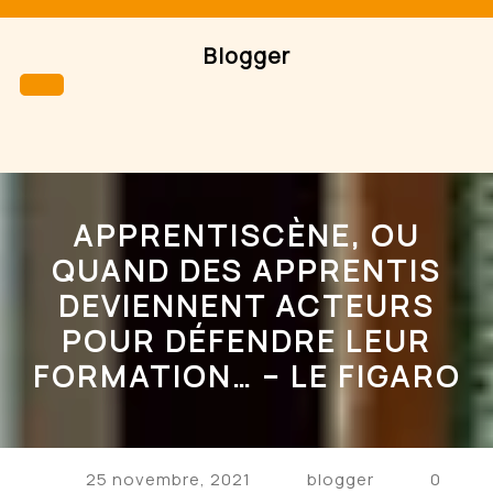
Skip
to
Blogger
content
Open
Button
APPRENTISCÈNE, OU
QUAND DES APPRENTIS
DEVIENNENT ACTEURS
POUR DÉFENDRE LEUR
FORMATION… – LE FIGARO
25 novembre, 2021
blogger
0