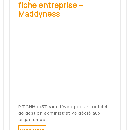
Read More
Cognac : les demandeurs
d’emploi invités à
recruter leur futur patron
lors d’un job dating
inversé – Sud Ouest
« Venez recruter votre prochain
employeur ». Voici le slogan du Forum…
Read More