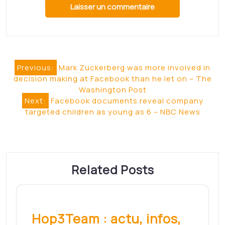
de gestion administrative dédié aux
organismes…
Read More
Quartiers prioritaires :
Nîmes lance l'appel à
projets Contrat de Ville
2022 – Les Échos
La Ville de Nîmes ouvre une enveloppe
de 324.000 euros pour…