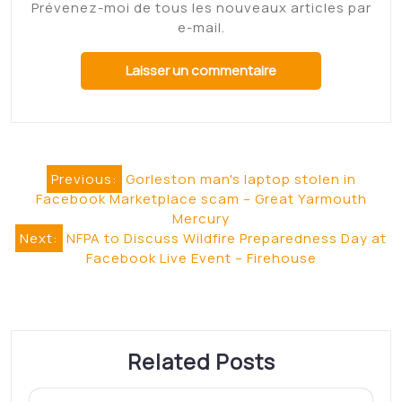
Prévenez-moi de tous les nouveaux articles par
e-mail.
Navigation
Previous:
Gorleston man's laptop stolen in
Facebook Marketplace scam – Great Yarmouth
de
Mercury
l’article
Next:
NFPA to Discuss Wildfire Preparedness Day at
Facebook Live Event – Firehouse
Related Posts