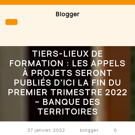
Skip
to
Blogger
content
Open
Button
TIERS-LIEUX DE
FORMATION : LES APPELS
À PROJETS SERONT
PUBLIÉS D'ICI LA FIN DU
PREMIER TRIMESTRE 2022
– BANQUE DES
TERRITOIRES
27 janvier, 2022
blogger
0