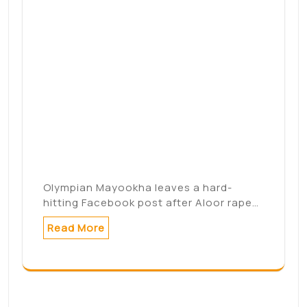
Olympian Mayookha leaves a hard-
hitting Facebook post after Aloor rape…
Read More
Contribution formation
professionnelle :
transfert du
recouvrement à l’Urssaf
– Les Échos Business
Les entreprises, quel que soit leur