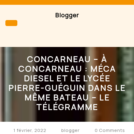
Skip
to
Blogger
content
Open
Button
CONCARNEAU – À
CONCARNEAU : MÉCA
DIESEL ET LE LYCÉE
PIERRE-GUÉGUIN DANS LE
MÊME BATEAU – LE
TÉLÉGRAMME
1 février, 2022
blogger
0 Comments