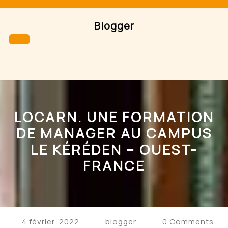
Skip
to
Blogger
content
Open
Button
LOCARN. UNE FORMATION
DE MANAGER AU CAMPUS
LE KÉRÉDEN – OUEST-
FRANCE
4 février, 2022
blogger
0 Comments