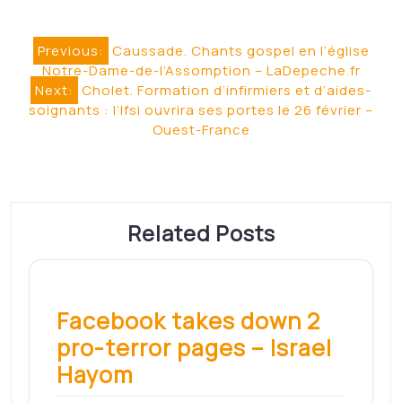
Navigation
Previous:
Caussade. Chants gospel en l’église
Notre-Dame-de-l’Assomption – LaDepeche.fr
de
Next:
Cholet. Formation d’infirmiers et d’aides-
l’article
soignants : l’Ifsi ouvrira ses portes le 26 février –
Ouest-France
Related Posts
Facebook takes down 2
pro-terror pages – Israel
Hayom