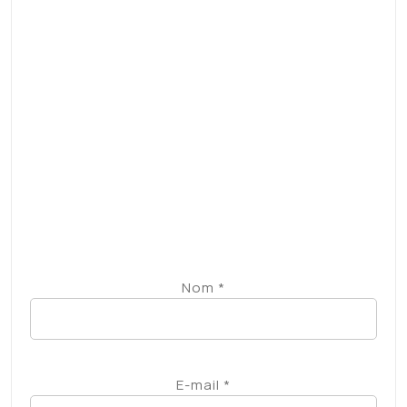
Enregistrer mon nom, mon e-mail et mon
site dans le navigateur pour mon prochain
commentaire.
Prévenez-moi de tous les nouveaux
commentaires par e-mail.
Prévenez-moi de tous les nouveaux articles par
e-mail.