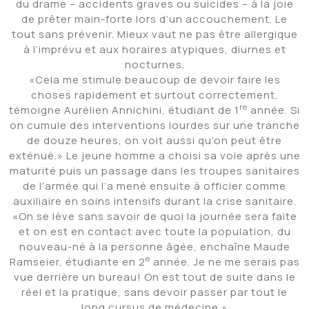
du drame – accidents graves ou suicides – à la joie
de prêter main-forte lors d’un accouchement. Le
tout sans prévenir. Mieux vaut ne pas être allergique
à l’imprévu et aux horaires atypiques, diurnes et
nocturnes.
«Cela me stimule beaucoup de devoir faire les
choses rapidement et surtout correctement,
re
témoigne Aurélien Annichini, étudiant de 1
année. Si
on cumule des interventions lourdes sur une tranche
de douze heures, on voit aussi qu’on peut être
exténué.» Le jeune homme a choisi sa voie après une
maturité puis un passage dans les troupes sanitaires
de l’armée qui l’a mené ensuite à officier comme
auxiliaire en soins intensifs durant la crise sanitaire.
«On se lève sans savoir de quoi la journée sera faite
et on est en contact avec toute la population, du
nouveau-né à la personne âgée, enchaîne Maude
e
Ramseier, étudiante en 2
année. Je ne me serais pas
vue derrière un bureau! On est tout de suite dans le
réel et la pratique, sans devoir passer par tout le
long cursus de médecine.»