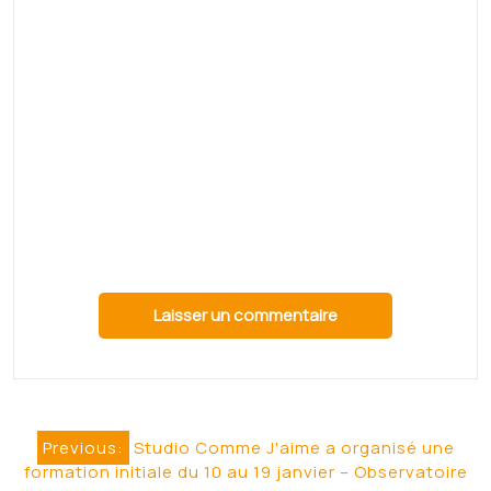
[Dossier Formation 4/4] Du CAP cuisine
à la formation sophrologie,…
Read More
Rosporden. Une
formation aux gestes qui
sauvent chez les
pompiers – Ouest-France
Rosporden. Une formation aux gestes
qui sauvent chez les pompiers Ouest-