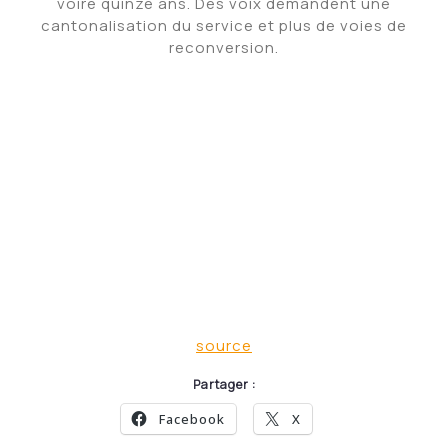
voire quinze ans. Des voix demandent une
cantonalisation du service et plus de voies de
reconversion.
source
Partager :
Facebook
X
Category:
Non classé
Laisser un commentaire
Votre adresse e-mail ne sera pas publiée.
Les
champs obligatoires sont indiqués avec
*
Commentaire
*