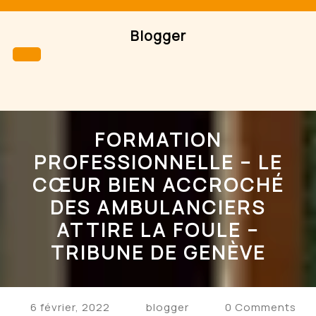
Skip
to
Blogger
content
Open
Button
FORMATION
PROFESSIONNELLE – LE
CŒUR BIEN ACCROCHÉ
DES AMBULANCIERS
ATTIRE LA FOULE –
TRIBUNE DE GENÈVE
6 février, 2022
blogger
0 Comments