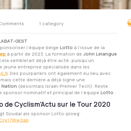
 Comments
1 category
LABAT-GEST
ponsoriser l’équipe belge
Lotto
à l’issue de la
tep
à partir de 2023. L
a formation de
John Lelangue
ela semblerait déjà être acté, puis
qu’un
ne jeune entreprise spécialisée dans les
HLN
.
Des pourparlers ont également eu lieu avec
 mais cette dernière a déjà signé
une
p Nation
(désormais Israël-Premier Tech). Reste
le sponsor nominatif et principal de l’équipe
Lotto
.
o de Cyclism’Actu sur le Tour 2020
ngt Soudal als sponsor Lotto-ploeg’
m/Crx17Ww2ap