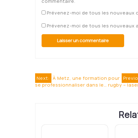
commentaire.
Prévenez-moi de tous les nouveaux 
Prévenez-moi de tous les nouveaux ar
Navigation
Next:
À Metz, une formation pour
Previ
se professionnaliser dans le… rugby – lase
de
l’article
Rela