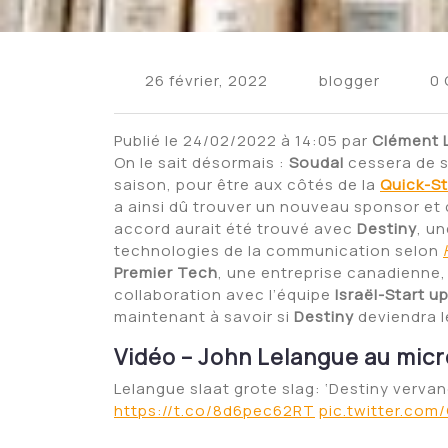
26 février, 2022
blogger
0
Publié le 24/02/2022 à 14:05 par
Clément 
On le sait désormais :
Soudal
cessera de s
saison, pour être aux côtés de la
Quick-S
a ainsi dû trouver un nouveau sponsor et c
accord
aurait été trouvé avec
Destiny
, u
technologies de la communication selon
Premier Tech
, une entreprise canadienne,
collaboration avec l’équipe
Israël-Start u
maintenant à savoir si
Destiny
deviendra
Vidéo – John Lelangue au micr
Lelangue slaat grote slag: ‘Destiny verva
https://t.co/8d6pec62RT
pic.twitter.co