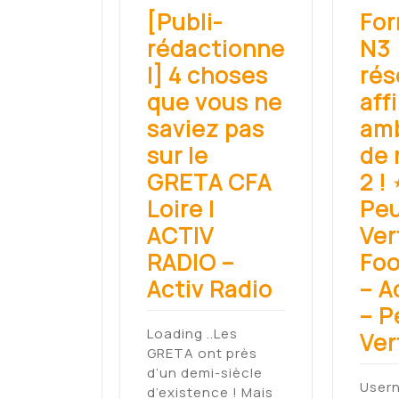
[Publi-
For
rédactionne
N3 
l] 4 choses
rés
que vous ne
aff
saviez pas
amb
sur le
de 
GRETA CFA
2 ! 
Loire |
Peu
ACTIV
Ver
RADIO –
Foo
Activ Radio
– A
– P
Loading ..Les
Ver
GRETA ont près
d’un demi-siècle
Usern
d’existence ! Mais