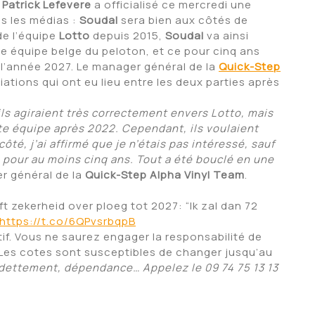
,
Patrick Lefevere
a officialisé ce mercredi une
ns les médias :
Soudal
sera bien aux côtés de
de l’équipe
Lotto
depuis 2015,
Soudal
va ainsi
e équipe belge du peloton, et ce pour cinq ans
e l’année 2027. Le manager général de la
Quick-Step
ations qui ont eu lieu entre les deux parties après
ils agiraient très correctement envers Lotto, mais
tte équipe après 2022. Cependant, ils voulaient
ôté, j’ai affirmé que je n’étais pas intéressé, sauf
g pour au moins cinq ans.
Tout a été bouclé en une
r général de la
Quick-Step Alpha Vinyl Team
.
t zekerheid over ploeg tot 2027: “Ik zal dan 72
https://t.co/6QPvsrbqpB
if. Vous ne saurez engager la responsabilité de
 Les cotes sont susceptibles de changer jusqu’au
dettement, dépendance… Appelez le 09 74 75 13 13