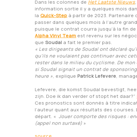
Dans les colonnes de
Het Laatste Nieuws
information sortie il y a quelques mois da
la
Quick-Step
à partir de 2023. Partenaire 
passer dans quelques mois à l’autre grand
puisque le contrat courra jusqu’à la fin d
Alpha Vinyl Team
est revenu sur les négoci
que
Soudal
a fait le premier pas.
« Les dirigeants de Soudal ont déclaré qu’
qu’ils ne voulaient pas continuer avec ce
rester dans le milieu du cyclisme. De mon c
si Soudal signait un contrat de sponsorin
heure »
, explique
Patrick Lefevere
, manage
Lefevere, die komst Soudal bevestigt, heef
zijn. Doe ik dan verder of stopt het daar?”
Ces pronostics sont donnés à titre indicat
l’auteur quant aux résultats des courses.
départ. «
Jouer comporte des risques : en
(appel non surtaxé)
»
source