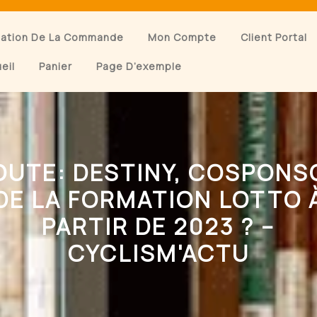
dation De La Commande
Mon Compte
Client Portal
eil
Panier
Page D’exemple
OUTE: DESTINY, COSPONS
DE LA FORMATION LOTTO 
PARTIR DE 2023 ? –
CYCLISM'ACTU