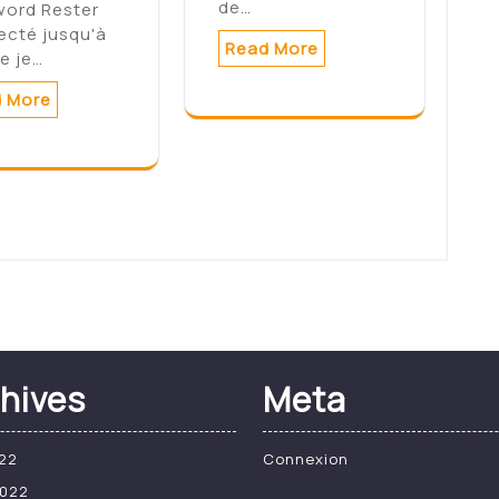
de…
word Rester
ecté jusqu'à
Read More
e je…
 More
hives
Meta
22
Connexion
2022