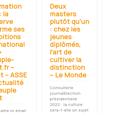
mation
Deux
: la
masters
erve
plutôt qu'un
irme ses
: chez les
itions
jeunes
national
diplômés,
⋆
l'art de
ple-
cultiver la
t.fr –
distinction
t – ASSE
– Le Monde
ctualité
Consulterle
euple
journalElection
t
présidentielle
2022 : la culture
sera-t-elle un sujet
ame or email