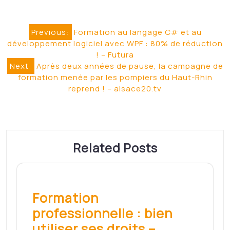
Navigation
Previous:
Formation au langage C# et au
développement logiciel avec WPF : 80% de réduction
de
! – Futura
l’article
Next:
Après deux années de pause, la campagne de
formation menée par les pompiers du Haut-Rhin
reprend ! – alsace20.tv
Related Posts
Formation
professionnelle : bien
utiliser ses droits –