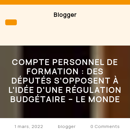
Skip
to
Blogger
content
Open
Button
COMPTE PERSONNEL DE
FORMATION : DES
DÉPUTÉS S'OPPOSENT À
L'IDÉE D'UNE RÉGULATION
BUDGÉTAIRE – LE MONDE
1 mars, 2022
blogger
0 Comments