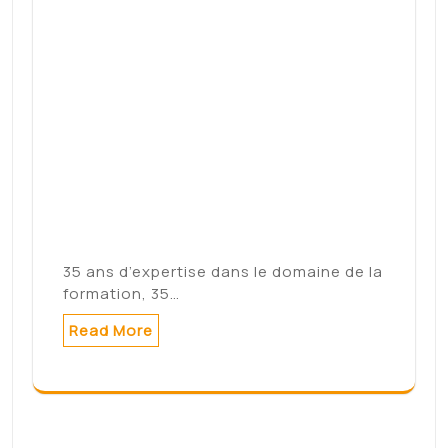
35 ans d’expertise dans le domaine de la
formation, 35…
Read More
Football – Clermont Foot
: la formation au centre
du projet – La Montagne
Publié le 16/11/2021 à 07h30Jean-
Philippe Béal« Lors des précédentes
trêves,…