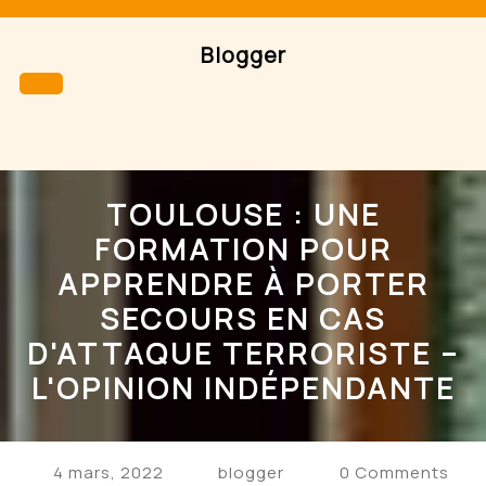
Skip
to
Blogger
content
Open
Button
TOULOUSE : UNE
FORMATION POUR
APPRENDRE À PORTER
SECOURS EN CAS
D'ATTAQUE TERRORISTE –
L'OPINION INDÉPENDANTE
4 mars, 2022
blogger
0 Comments