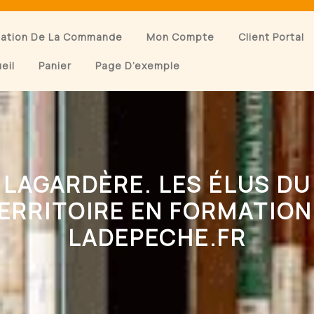
dation De La Commande
Mon Compte
Client Portal
eil
Panier
Page D’exemple
LAGARDÈRE. LES ÉLUS DU
ERRITOIRE EN FORMATION
LADEPECHE.FR