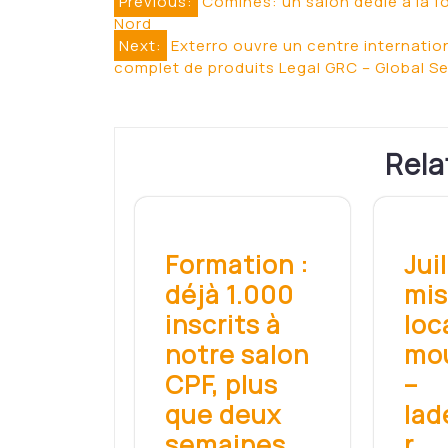
Navigation
Previous:
Comines: un salon dédié à la fo
Nord
de
Next:
Exterro ouvre un centre internati
complet de produits Legal GRC – Global S
l’article
Rela
Formation :
Jui
déjà 1.000
mis
inscrits à
loc
notre salon
mo
CPF, plus
–
que deux
lad
semaines
r