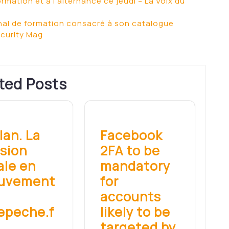
rmation et à l'alternance ce jeudi – La Voix du
onal de formation consacré à son catalogue
ecurity Mag
ted Posts
llan. La
Facebook
sion
2FA to be
ale en
mandatory
uvement
for
accounts
epeche.f
likely to be
targeted by